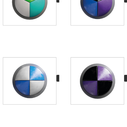
SONIC
8,50
€
VER MÁS