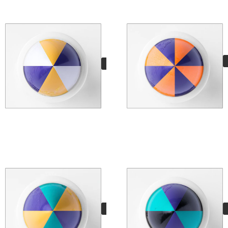
Hand Mixed Pro
Icecream
11,95
€
VER MÁS
Hand Mixed Pro
Maasai
11,95
€
VER MÁS