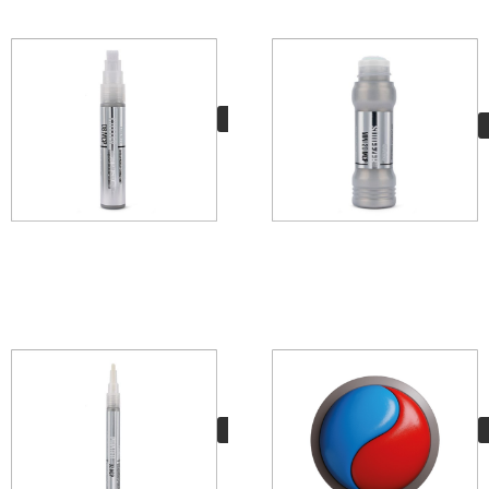
Grog Cutter 08 MCP
8,95
€
VER MÁS
Grog Pointer 02 MCP
5,95
€
VER MÁS