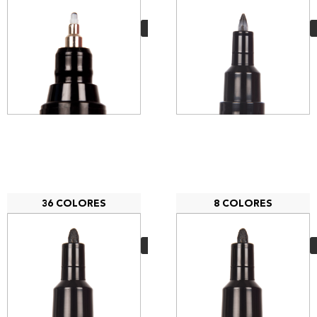
2,85
€
VER MÁS
36 COLORES
8 COLORES
Posca PC-3M
3,50
€
VER MÁS