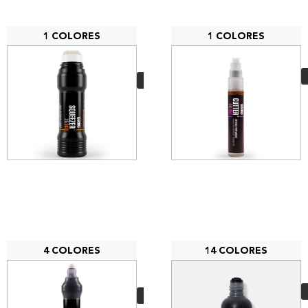
1 COLORES
1 COLORES
Grog Squeezer 25
SKY
8,25
€
VER MÁS
4 COLORES
14 COLORES
Grog Squeezer 05
BPI
6,00
€
VER MÁS