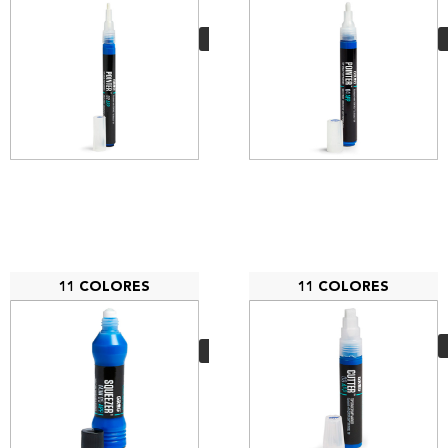
3,20
€
VER MÁS
11 COLORES
11 COLORES
Grog Squezzer Mini
05 APP
5,50
€
VER MÁS