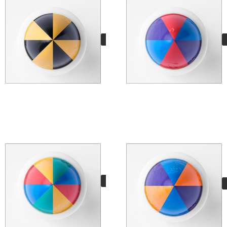
Hand Mixed
Chernobyl
11,95
€
VER MÁS
Hand Mixed Caribes
13,15
€
VER MÁS