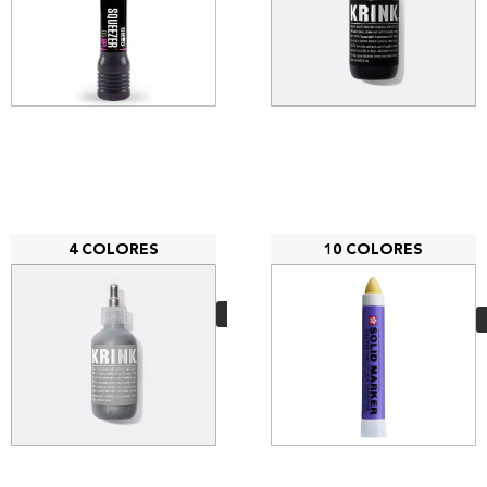
4 COLORES
10 COLORES
Krink K-66
16,90
€
VER MÁS