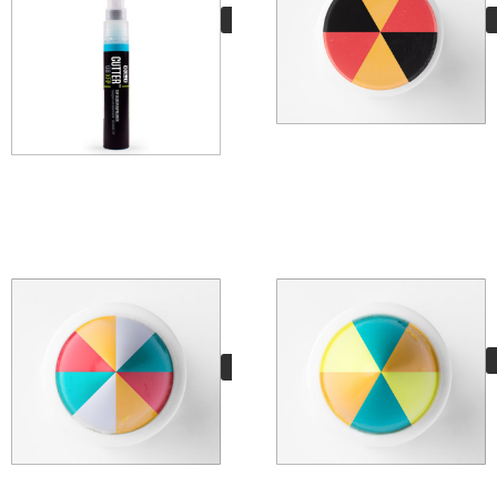
5,00
€
VER MÁS
Hand Mixed Pro Fruit
Salad
11,95
€
VER MÁS