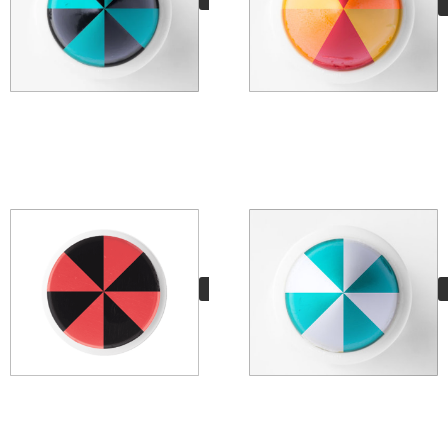
VER MÁS
Hand Mixed Pro
Mapuche
11,95
€
VER MÁS