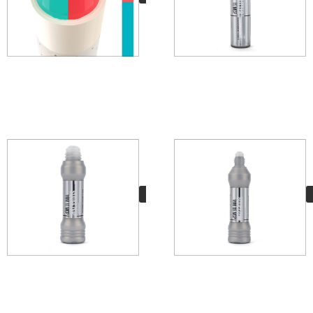
Grog Squeezer Mini
10 MCP
12,95
€
VER MÁS