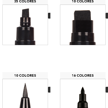
35 COLORES
10 COLORES
Posca PC-8K
4,75
€
VER MÁS
10 COLORES
16 COLORES
Posca PCF-350
7,00
€
VER MÁS