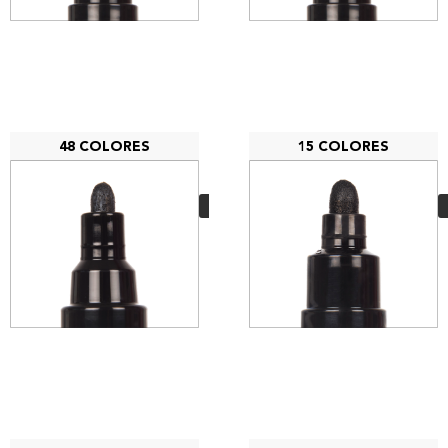
48 COLORES
15 COLORES
Posca PC-5M
3,75
€
VER MÁS