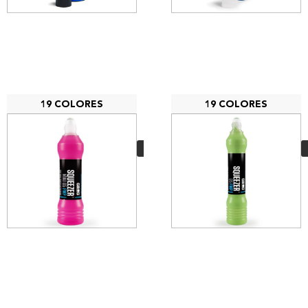
19 COLORES
19 COLORES
Grog Squezzer Mini
05 FMP
4,95
€
VER MÁS