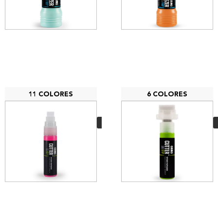
11 COLORES
6 COLORES
Grog Cutter 15 XFP
6,20
€
VER MÁS