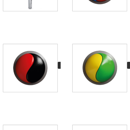
AKIRA
8,50
€
VER MÁS