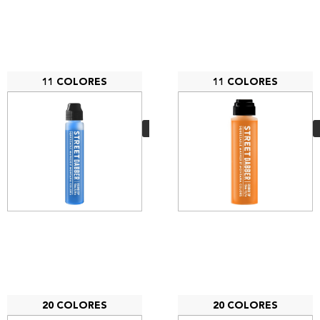
11 COLORES
11 COLORES
MTN Street Dabber
Paint 30ml
5,00
€
VER MÁS
20 COLORES
20 COLORES
Grog Pointer 02 APP