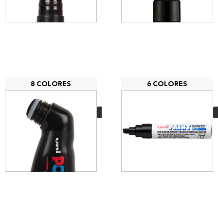
8 COLORES
6 COLORES
Posca Mop PCM-22
14,00
€
VER MÁS