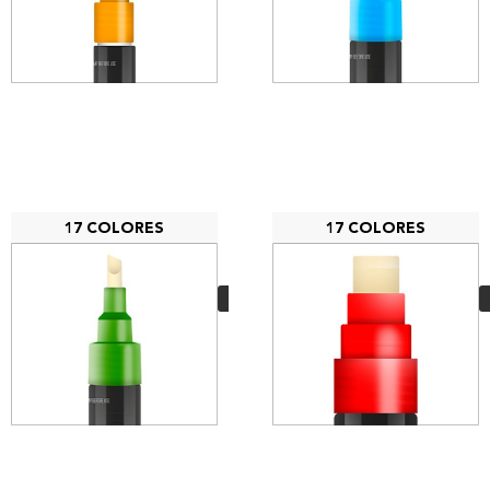
17 COLORES
17 COLORES
MTN Marcador
Acrilico 6mm
4,85
€
VER MÁS