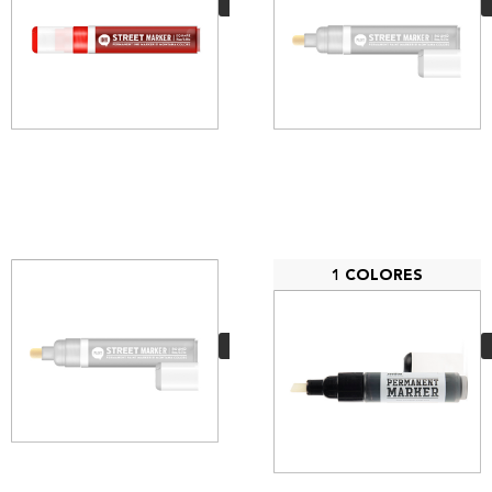
VER MÁS
1 COLORES
MTN Street Paint
Marker 15mm
7,00
€
VER MÁS