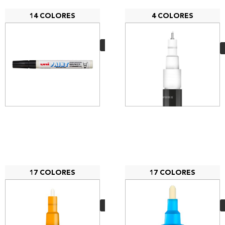
14 COLORES
4 COLORES
Uni Paint PX-20
5,50
€
VER MÁS
17 COLORES
17 COLORES
MTN Marcador
Acrilico 1mm
3,85
€
VER MÁS