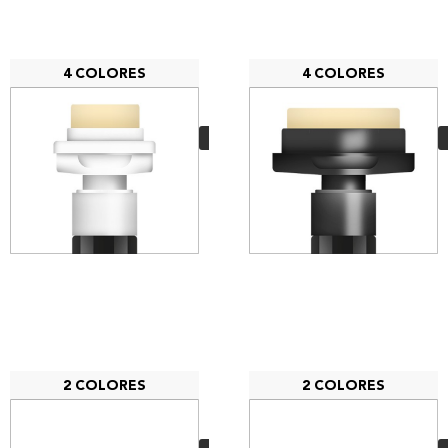
4 COLORES
4 COLORES
MTN Marcador
Acrilico 30mm
7,85
€
VER MÁS
2 COLORES
2 COLORES
MTN Street Ink
Marker 15mm
6,40
€