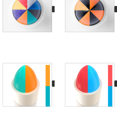
Classic 8D
13,15
€
VER MÁS
Solid Combo 241
Papaya Cream
11,95
€
VER MÁS