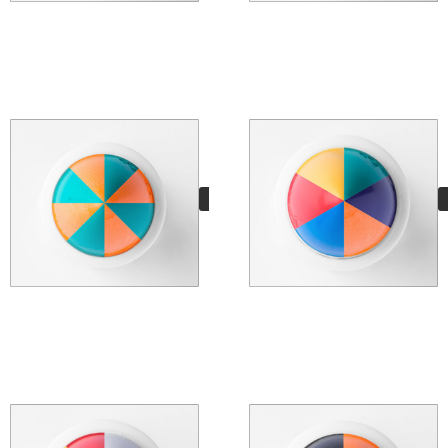
Hand Mixed Pro
Dublin
11,95
€
VER MÁS
Hand Mixed Edition