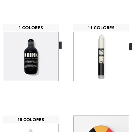
1 COLORES
11 COLORES
Krink K-63
13,00
€
VER MÁS
15 COLORES
Grog Cutter 08 XFP