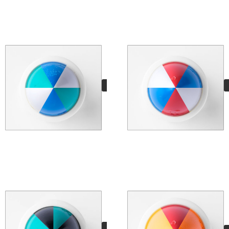
Hand Mixed Pro
Pirineus
11,95
€
VER MÁS
Hand Mixed Pro Mint
11,95
€