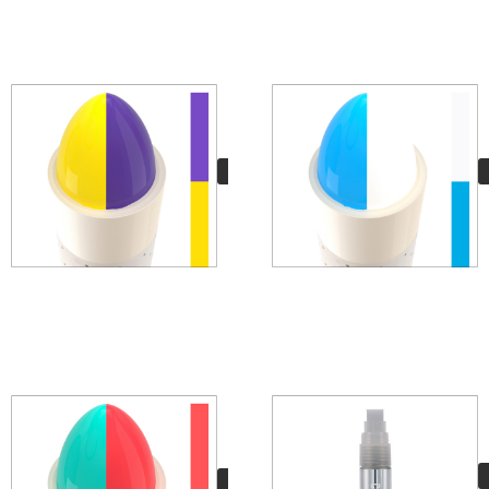
Solid Combo 241
Magic Cream
11,95
€
VER MÁS
Solid Combo 241
Sintra Cream
11,95
€
VER MÁS