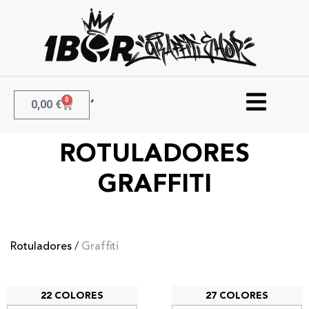
0
0,00
€
ROTULADORES
GRAFFITI
Rotuladores
/
Graffiti
22 COLORES
27 COLORES
Posca PC – 1MR