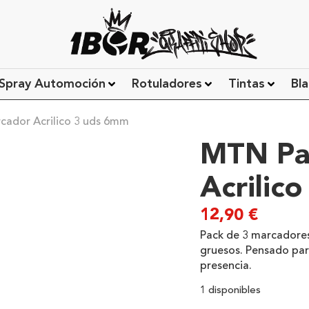
Spray Automoción
Rotuladores
Tintas
Bla
ador Acrilico 3 uds 6mm
MTN Pa
Acrilic
12,90
€
Pack de 3 marcadores
gruesos. Pensado par
presencia.
1 disponibles