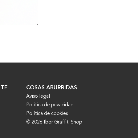
PACK 6 N
30,30
€
NTE
COSAS ABURRIDAS
Aviso legal
Política de privacidad
Política de cookies
© 2026 Ibor Graffiti Shop