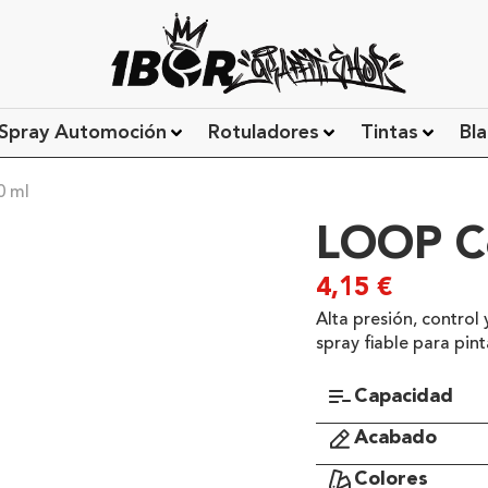
Spray Automoción
Rotuladores
Tintas
Bla
0 ml
LOOP Co
4,15
€
Alta presión, control 
spray fiable para pint
Capacidad
Acabado
Colores