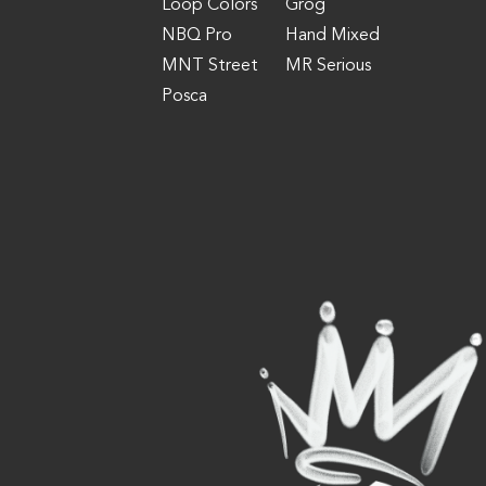
Loop Colors
Grog
NBQ Pro
Hand Mixed
MNT Street
MR Serious
Posca