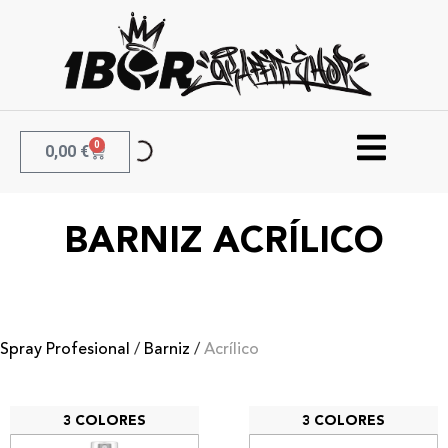
0
0,00
€
BARNIZ ACRÍLICO
Spray Profesional
/
Barniz
/
Acrílico
3 COLORES
3 COLORES
MTN Pro Barniz