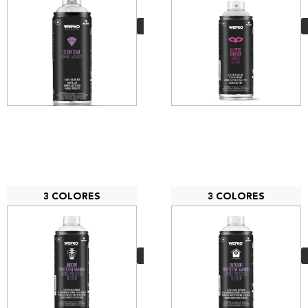
Acrílico
8,00
€
VER MÁS
3 COLORES
3 COLORES
MTN Pro Barniz
protector para
interior
8,00
€
VER MÁS