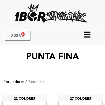
0
0,00
€
PUNTA FINA
Rotuladores
/
Punta fina
22 COLORES
27 COLORES
Posca PC – 1MR