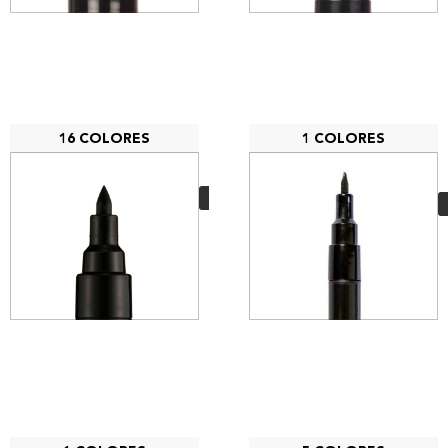
16 COLORES
1 COLORES
Posca Brush PC-5BR
3,75
€
VER MÁS