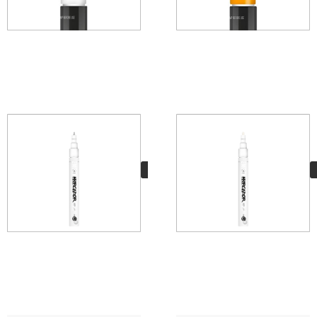
MTN Marcador Vacío
0,5mm
3,65
€
VER MÁS