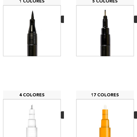
1 COLORES
5 COLORES
MTN Technical Brush
2,00
€
VER MÁS
4 COLORES
17 COLORES
MTN Marcador
Acrilico 0,5mm
3,90
€
VER MÁS