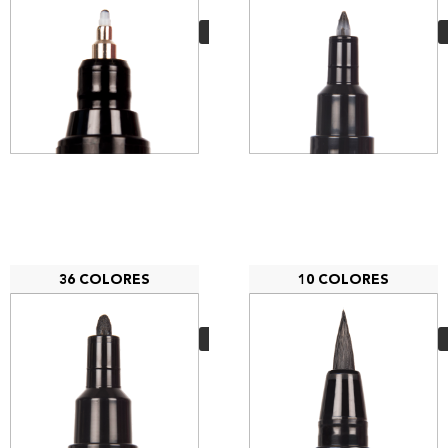
2,85
€
VER MÁS
36 COLORES
10 COLORES
Posca PC-3M
3,50
€
VER MÁS