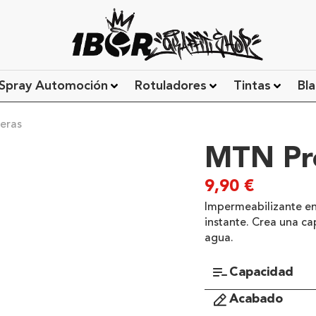
Spray Automoción
Rotuladores
Tintas
Bla
eras
MTN Pro
9,90
€
Impermeabilizante en 
instante. Crea una cap
agua.
Capacidad
Acabado