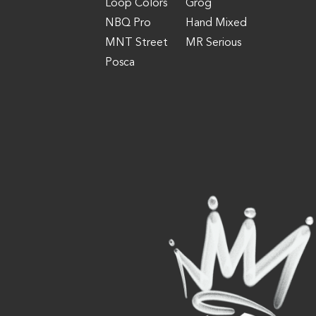
Loop Colors
Grog
NBQ Pro
Hand Mixed
MNT Street
MR Serious
Posca