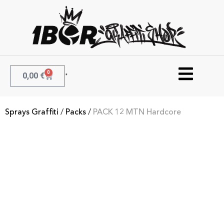
0
0,00
€
Sprays Graffiti
/
Packs
/
PACK 12 MTN Hardcore