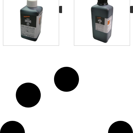
11,00
€
VER MÁS