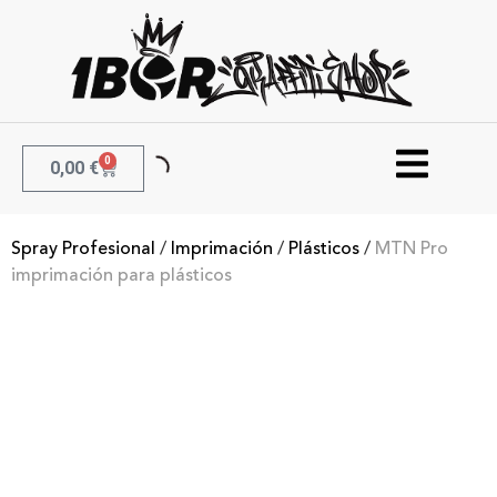
0
0,00
€
Spray Profesional
/
Imprimación
/
Plásticos
/
MTN Pro
imprimación para plásticos