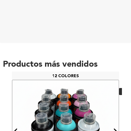
Productos más vendidos
12 COLORES
PAC
48,