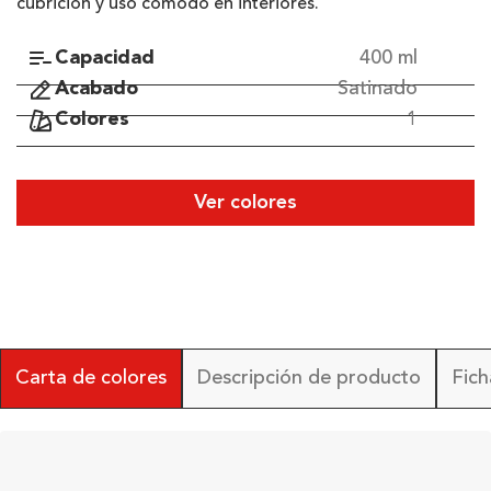
cubrición y uso cómodo en interiores.
Capacidad
400 ml
Acabado
Satinado
Colores
1
Ver colores
Carta de colores
Descripción de producto
Fich