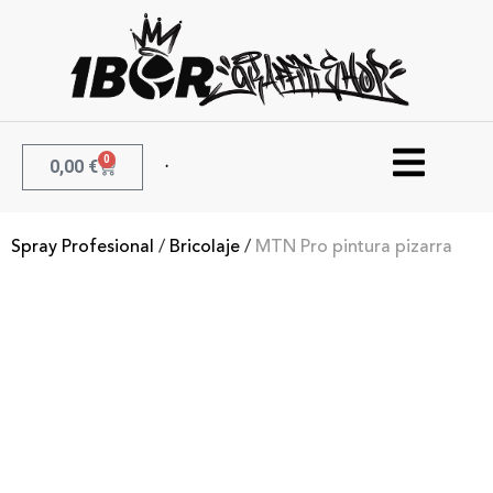
0
0,00
€
Spray Profesional
/
Bricolaje
/
MTN Pro pintura pizarra