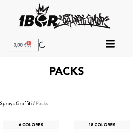
0
0,00
€
PACKS
Sprays Graffiti
/
Packs
6 COLORES
18 COLORES
PACK 6 NBQ Slow