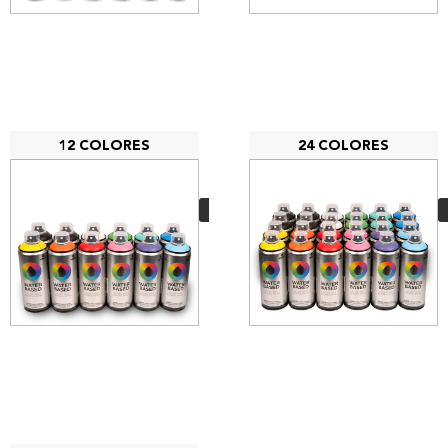
12 COLORES
24 COLORES
PACK 12 Water
based
99,00
€
VER MÁS