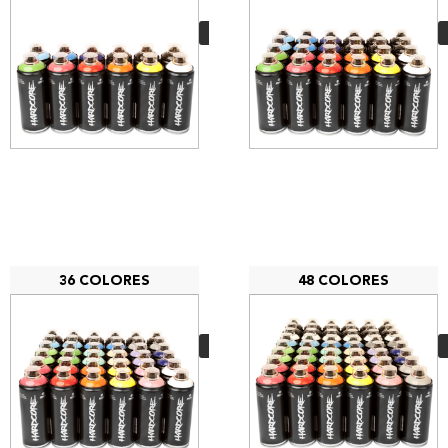
Hardcore
54,00
€
VER MÁS
36 COLORES
48 COLORES
PACK 36 MTN
Hardcore
160,20
€
VER MÁS