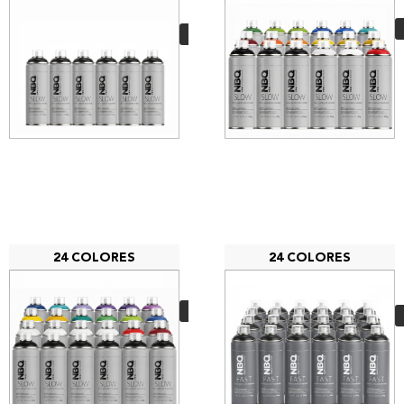
negro
23,70
€
VER MÁS
24 COLORES
24 COLORES
PACK 24 NBQ Slow
94,80
€
VER MÁS