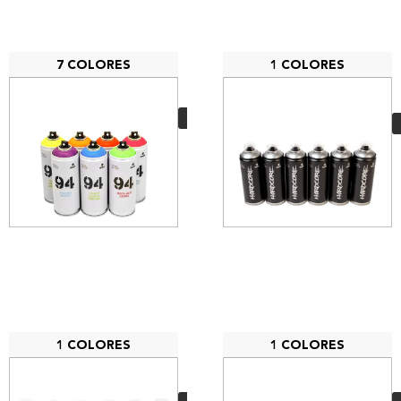
7 COLORES
1 COLORES
PACK 7 MTN 94 Flúor
35,70
€
VER MÁS
1 COLORES
1 COLORES
PACK 6 Nitro 2G
Negro 500 ml
30,30
€