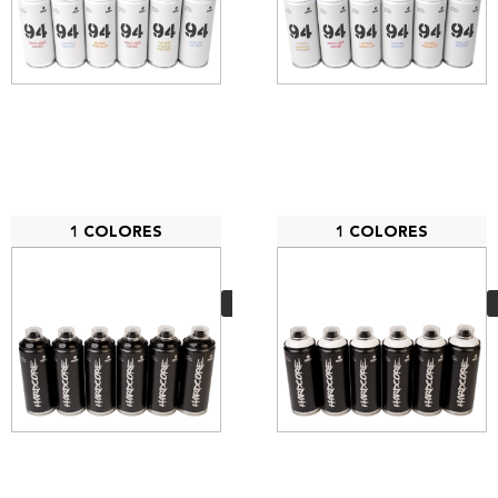
1 COLORES
1 COLORES
PACK 6 MTN
Hardcore negro
27,00
€
VER MÁS