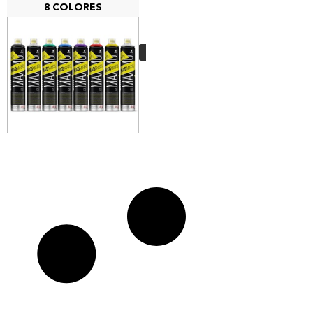
8 COLORES
PACK 8 MTN
Madmaxxx
62,95
€
VER MÁS