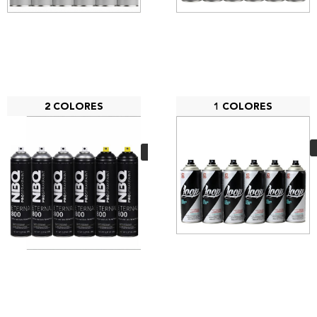
2 COLORES
1 COLORES
PACK Silver killer
NBQ
32,40
€
VER MÁS