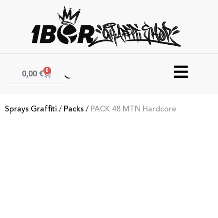
0
0,00
€
Sprays Graffiti
/
Packs
/
PACK 48 MTN Hardcore