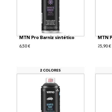
VER MÁS
MTN Pro Barniz sintético
MTN P
6,50
€
25,90
€
2 COLORES