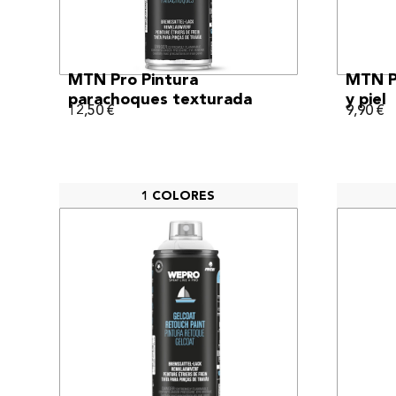
VER MÁS
MTN Pro Pintura
MTN Pr
parachoques texturada
y piel
12,50
€
9,90
€
1 COLORES