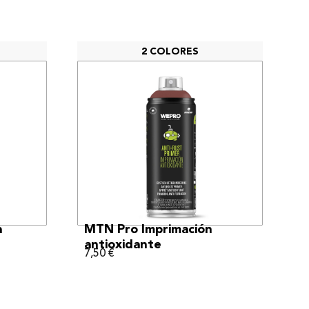
2 COLORES
VER MÁS
a
MTN Pro Imprimación
antioxidante
7,50
€