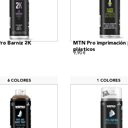
VER MÁS
VER MÁS
ro Barniz 2K
MTN Pro imprimación 
plásticos
9,90
€
6 COLORES
1 COLORES