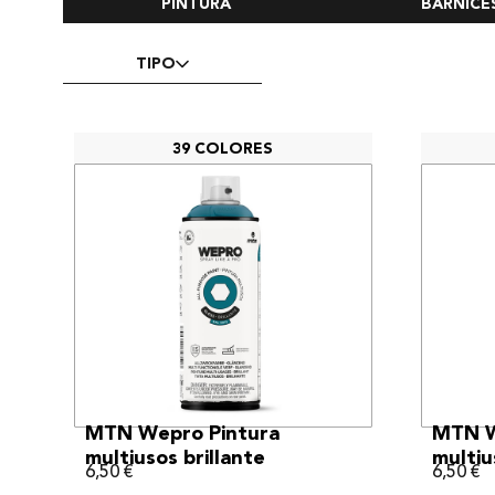
PINTURA
BARNICE
TIPO
39 COLORES
VER MÁS
MTN Wepro Pintura
MTN W
multiusos brillante
multiu
6,50
€
6,50
€