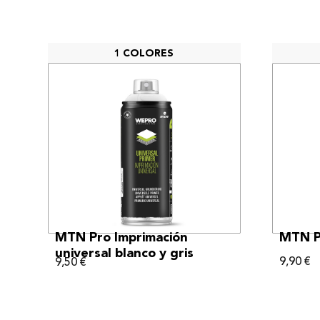
1 COLORES
VER MÁS
MTN Pro Imprimación
MTN P
universal blanco y gris
9,90
€
9,50
€