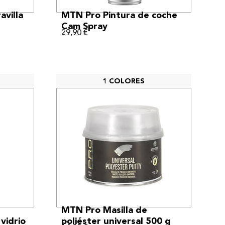
VER MÁS
avilla
MTN Pro Pintura de coche
Cam Spray
29,90
€
1 COLORES
VER MÁS
MTN Pro Masilla de
 vidrio
poliéster universal 500 g