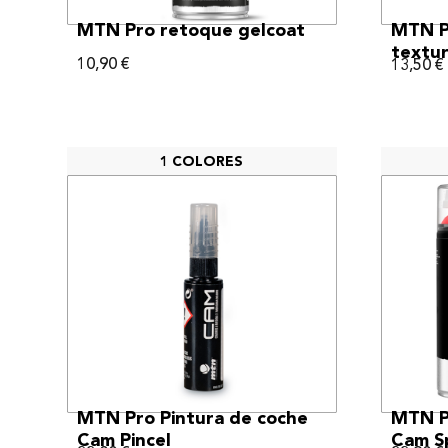
VER MÁS
MTN Pro retoque gelcoat
MTN P
textu
10,90
€
13,50
€
1 COLORES
VER MÁS
MTN Pro Pintura de coche
MTN P
Cam Pincel
Cam Sp