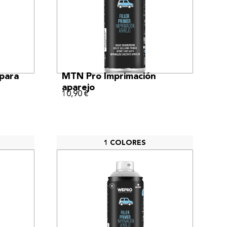
VER MÁS
para
MTN Pro Imprimación
aparejo
10,90
€
1 COLORES