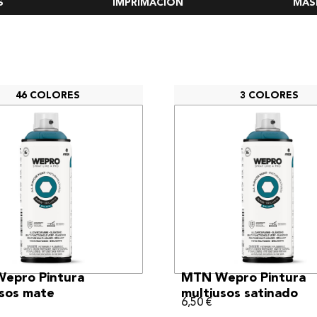
S
IMPRIMACIÓN
MAS
46 COLORES
3 COLORES
VER MÁS
VER MÁS
epro Pintura
MTN Wepro Pintura
sos mate
multiusos satinado
6,50
€