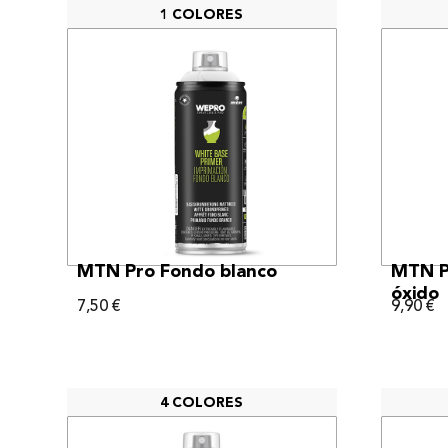
1 COLORES
VER MÁS
MTN Pro Fondo blanco
MTN P
óxido
7,50
€
9,90
€
4 COLORES