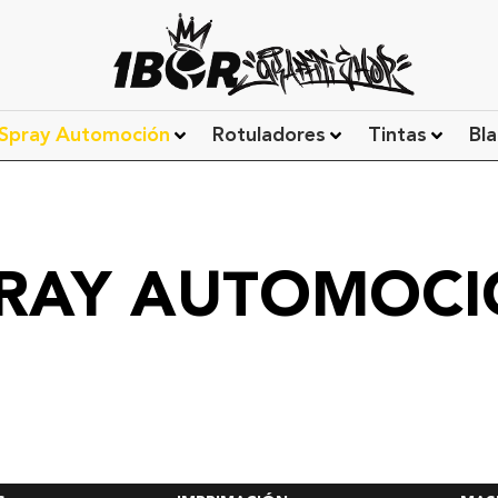
Spray Automoción
Rotuladores
Tintas
Bla
RAY AUTOMOC