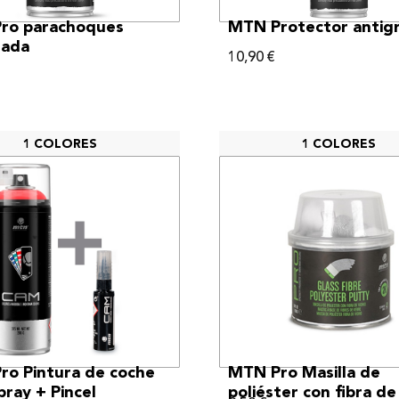
VER MÁS
VER MÁS
ro parachoques
MTN Protector antigr
rada
10,90
€
1 COLORES
1 COLORES
VER MÁS
VER MÁS
ro Pintura de coche
MTN Pro Masilla de
ray + Pincel
poliéster con fibra de