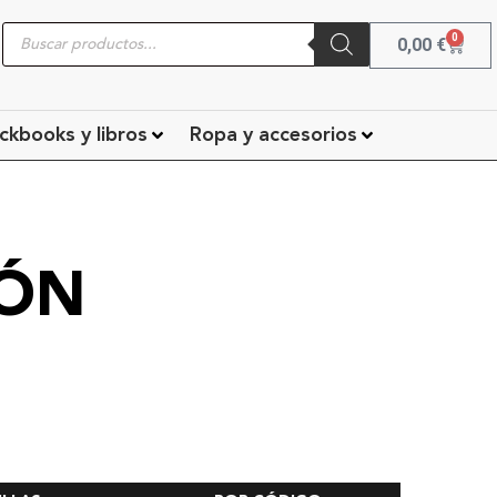
0
0,00
€
ckbooks y libros
Ropa y accesorios
IÓN