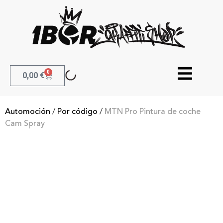
0
0,00
€
Automoción
/
Por código
/
MTN Pro Pintura de coche
Cam Spray