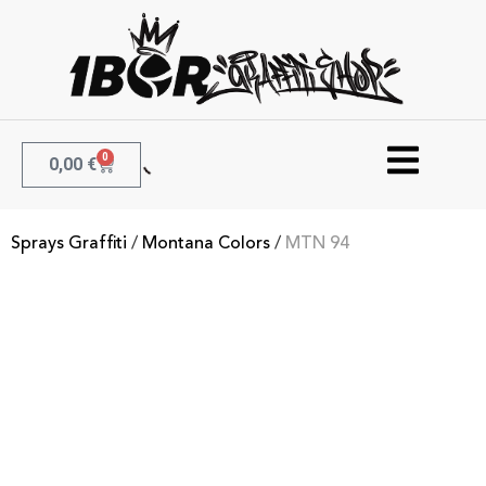
0
0,00
€
Sprays Graffiti
/
Montana Colors
/
MTN 94