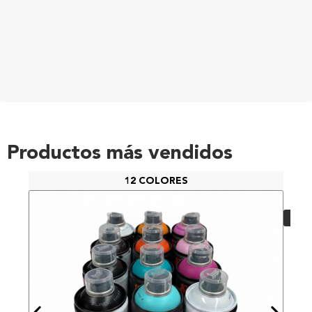
Productos más vendidos
12 COLORES
PAC
48,