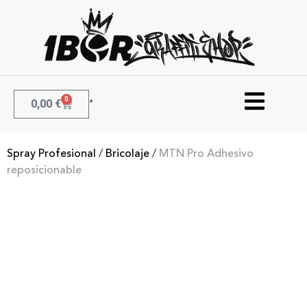
0
0,00
€
Spray Profesional
/
Bricolaje
/
MTN Pro Adhesivo
reposicionable