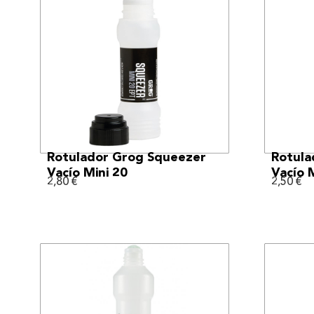
VER MÁS
Rotulador Grog Squeezer
Rotula
Vacío Mini 20
Vacío 
2,80
€
2,50
€