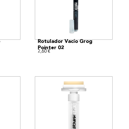
VER MÁS
o
Rotulador Vacío Grog
Pointer 02
2,60
€