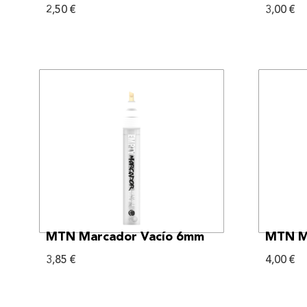
2,50
€
3,00
€
VER MÁS
MTN Marcador Vacío 6mm
MTN M
3,85
€
4,00
€