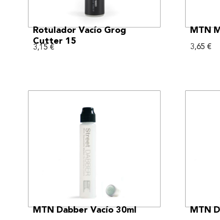
VER MÁS
Rotulador Vacío Grog
MTN M
Cutter 15
3,65
€
3,15
€
VER MÁS
MTN Dabber Vacío 30ml
MTN Da