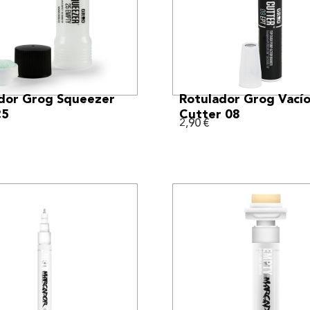
VER MÁS
VER MÁS
dor Grog Squeezer
Rotulador Grog Vací
25
Cutter 08
2,90
€