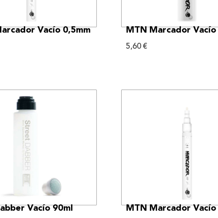
VER MÁS
VER MÁS
arcador Vacío 0,5mm
MTN Marcador Vací
5,60
€
VER MÁS
VER MÁS
bber Vacío 90ml
MTN Marcador Vacío