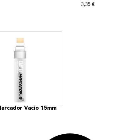
3,35
€
VER MÁS
arcador Vacío 15mm