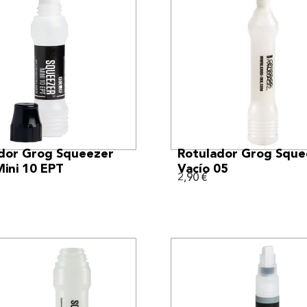
VER MÁS
VER MÁS
dor Grog Squeezer
Rotulador Grog Sque
Mini 10 EPT
Vacío 05
2,90
€