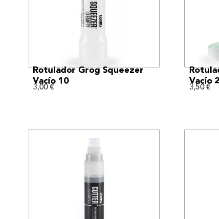
VER MÁS
Rotulador Grog Squeezer
Rotula
Vacío 10
Vacío 
3,00
€
3,50
€