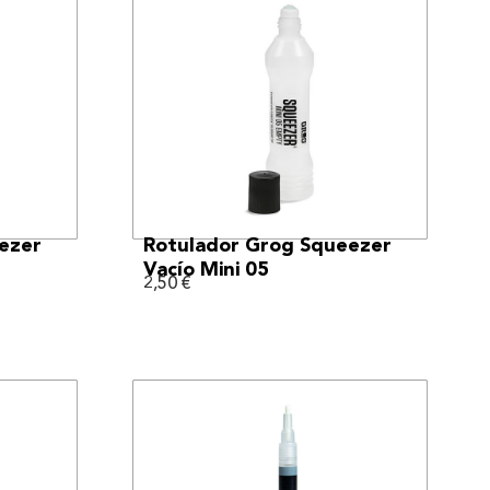
VER MÁS
ezer
Rotulador Grog Squeezer
Vacío Mini 05
2,50
€