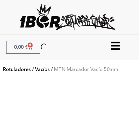
0
0,00
€
Rotuladores
/
Vacíos
/
MTN Marcador Vacío 50mm