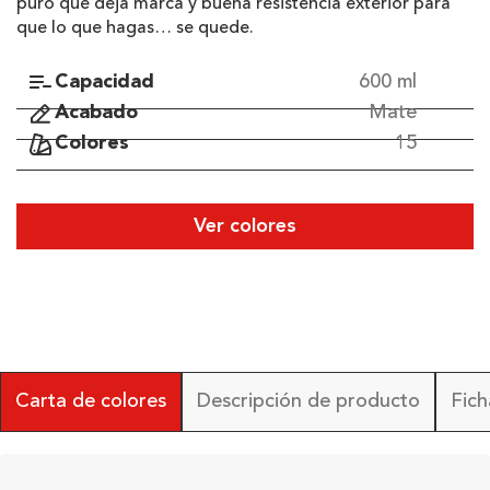
puro que deja marca y buena resistencia exterior para
que lo que hagas… se quede.
Capacidad
600 ml
Acabado
Mate
Colores
15
Ver colores
Carta de colores
Descripción de producto
Fich