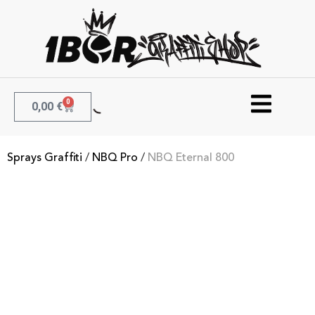
0
0,00
€
Sprays Graffiti
/
NBQ Pro
/
NBQ Eternal 800