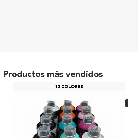
Productos más vendidos
12 COLORES
PAC
48,