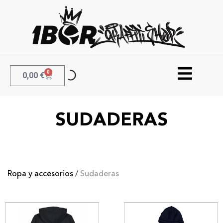
0
0,00
€
SUDADERAS
Ropa y accesorios
/
Sudaderas
Sudadera Negra