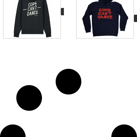
Cops Can´t Dance
70,00
€
VER MÁS