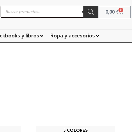
0
0,00
€
ckbooks y libros
Ropa y accesorios
5 COLORES