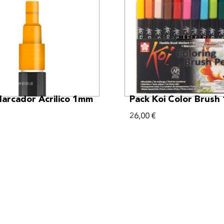
VER MÁS
VER MÁS
rcador Acrilico 1mm
Pack Koi Color Brush
26,00
€