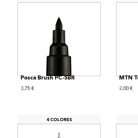
VER MÁS
Posca Brush PC-5BR
MTN Te
3,75
€
2,00
€
4 COLORES