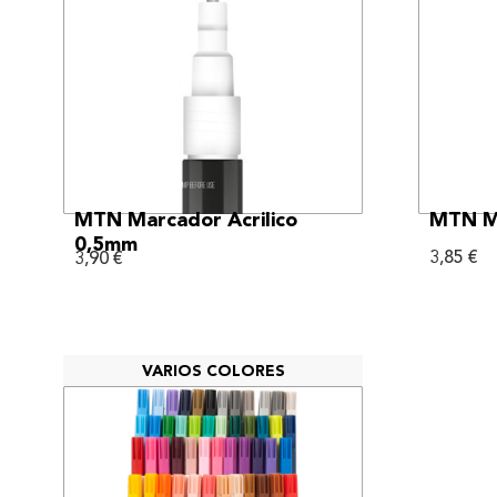
VER MÁS
MTN Marcador Acrilico
MTN Ma
0,5mm
3,85
€
3,90
€
VARIOS COLORES