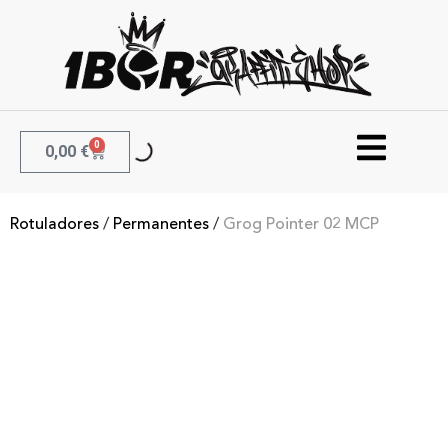
0
0,00
€
Rotuladores
/
Permanentes
/
Grog Pointer 02 MCP