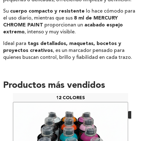
pequeñas o delicadas, ofreciendo limpieza y definición.
Su
cuerpo compacto y resistente
lo hace cómodo para
el uso diario, mientras que sus
8 ml de MERCURY
CHROME PAINT
proporcionan un
acabado espejo
extremo
, intenso y muy visible.
Ideal para
tags detallados, maquetas, bocetos y
proyectos creativos
, es un marcador pensado para
quienes buscan control, brillo y fiabilidad en cada trazo.
Productos más vendidos
12 COLORES
PAC
48,