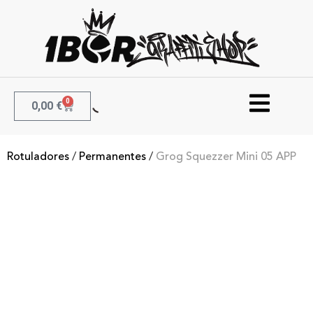
0
0,00
€
Rotuladores
/
Permanentes
/
Grog Squezzer Mini 05 APP