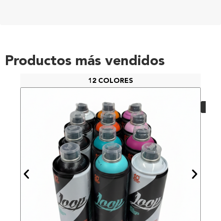
Productos más vendidos
12 COLORES
PAC
48,