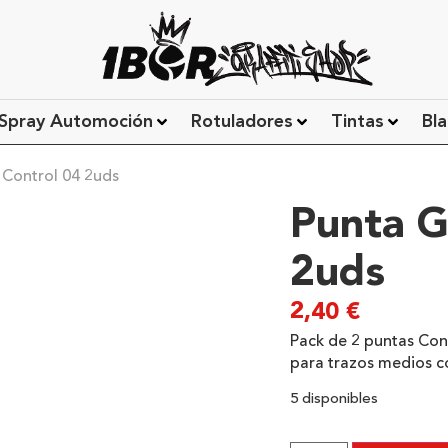
Spray Automoción
Rotuladores
Tintas
Bla
 Control 04 2uds
Punta G
2uds
2,40
€
Pack de 2 puntas Co
para trazos medios c
5 disponibles