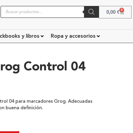
0
0,00
€
ckbooks y libros
Ropa y accesorios
rog Control 04
ntrol 04 para marcadores Grog. Adecuadas
on buena definición.