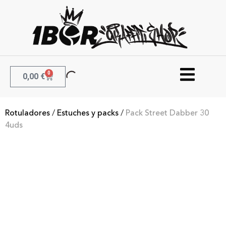
0
0,00
€
Rotuladores
/
Estuches y packs
/
Pack Street Dabber 30
4uds