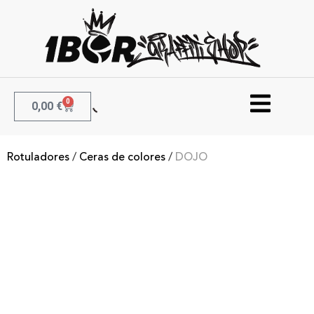
0
0,00
€
Rotuladores
/
Ceras de colores
/
DOJO