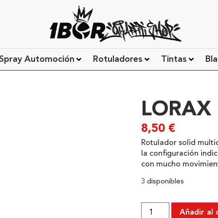
Spray Automoción
Rotuladores
Tintas
Bla
LORAX
8,50
€
Rotulador solid multi
la configuración indi
con mucho movimient
3 disponibles
Añadir al 