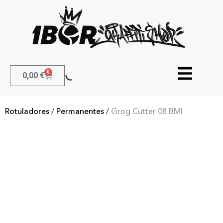
0
0,00
€
Rotuladores
/
Permanentes
/
Grog Cutter 08 BMI