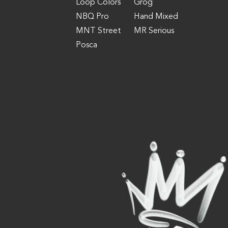
Loop Colors
Grog
NBQ Pro
Hand Mixed
MNT Street
MR Serious
Posca