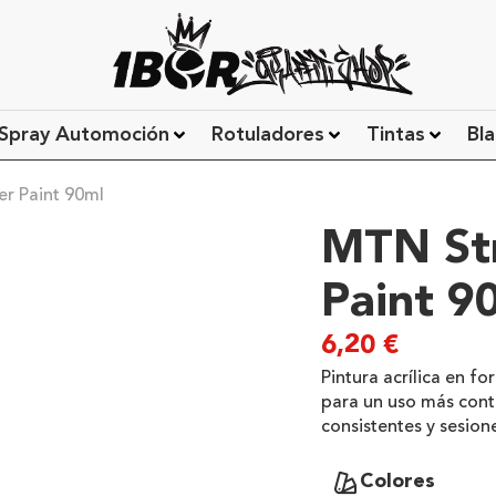
Spray Automoción
Rotuladores
Tintas
Bla
r Paint 90ml
MTN St
Paint 9
6,20
€
Pintura acrílica en 
para un uso más conti
consistentes y sesion
Colores