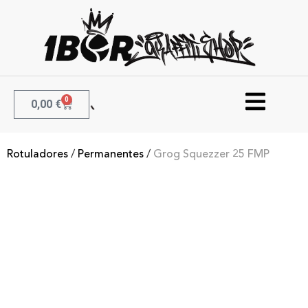
0
0,00
€
Rotuladores
/
Permanentes
/
Grog Squezzer 25 FMP