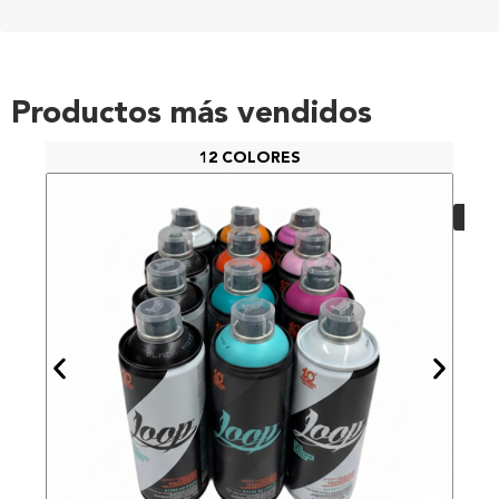
Productos más vendidos
12 COLORES
PAC
48,