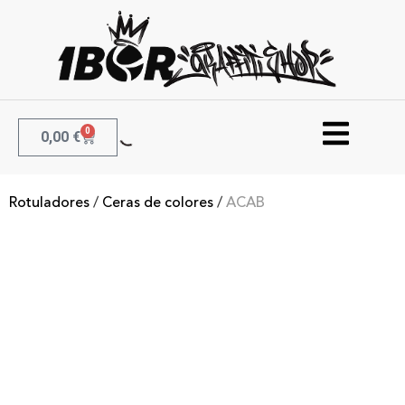
0
0,00
€
Rotuladores
/
Ceras de colores
/
ACAB