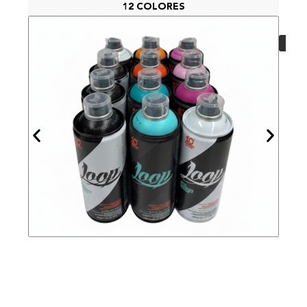
12 COLORES
PAC
48,