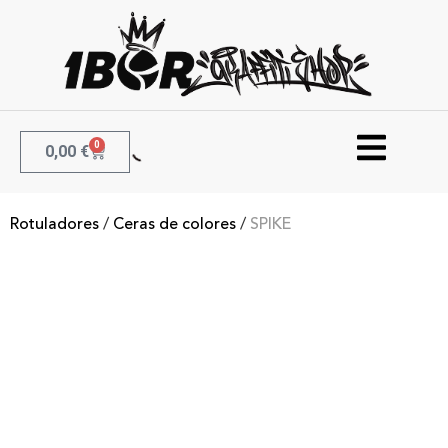
0
0,00
€
Rotuladores
/
Ceras de colores
/
SPIKE