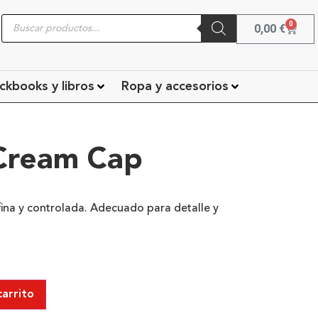
0
0,00
€
ckbooks y libros
Ropa y accesorios
Cream Cap
fina y controlada. Adecuado para detalle y
carrito