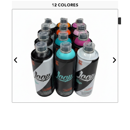
12 COLORES
PAC
48,