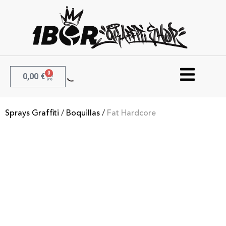
0
0,00
€
Sprays Graffiti
/
Boquillas
/
Fat Hardcore