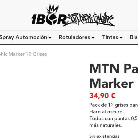
Spray Automoción
Rotuladores
Tintas
Bla
ic Marker 12 Grises
MTN Pa
Marker 
34,90
€
Pack de 12 grises pa
claro al oscuro.
Todos con puntas 0,5 
más naturales.
Sin existencias