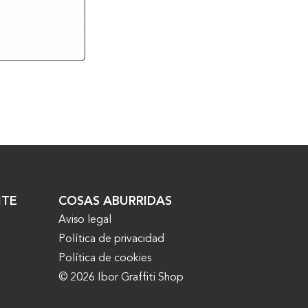
PACK 6 N
30,30
€
NTE
COSAS ABURRIDAS
Aviso legal
Política de privacidad
Política de cookies
© 2026 Ibor Graffiti Shop