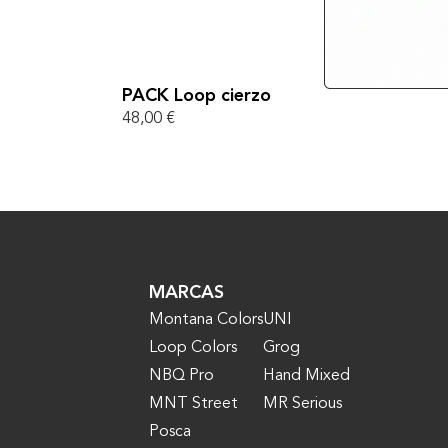
PACK Loop cierzo
48,00
€
MARCAS
Montana Colors
UNI
Loop Colors
Grog
NBQ Pro
Hand Mixed
MNT Street
MR Serious
Posca