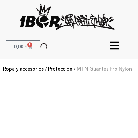
0
0,00
€
Ropa y accesorios
/
Protección
/
MTN Guantes Pro Nylon