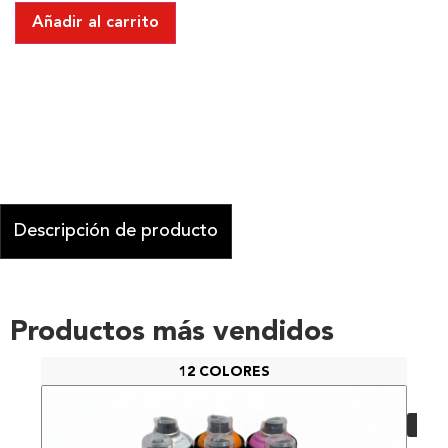
Añadir al carrito
Descripción de producto
Productos más vendidos
12 COLORES
PAC
48,