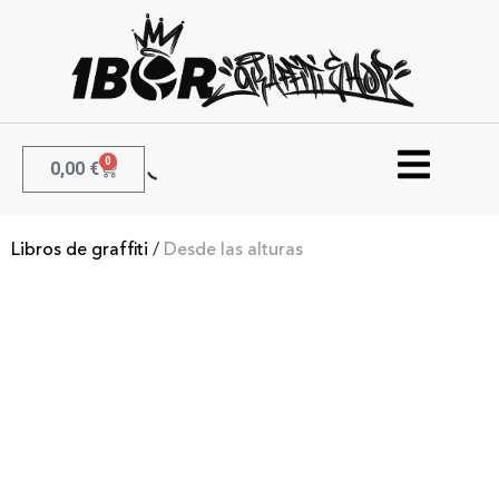
0
0,00
€
Libros de graffiti
/
Desde las alturas